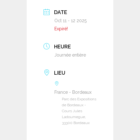
DATE
Oct 11 - 12 2025
Expiré!
HEURE
Journée entière
LIEU
France - Bordeaux
Parc des Expositions
de Bordeaux -
Cours Jules
Ladoumegue,
33300 Bordeaux