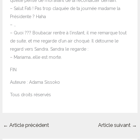
qu’elle pense de moi avant de la recontacter demain.
– Salut Fati ! Pas trop claquée de ta journée madame la
Présidente ? Haha
– …
– Quoi ??? Boubacar rentre à l’instant, il me remarque tout
de suite, et me regarde d’un air choqué. Il détourne le
regard vers Sandra. Sandra le regarde :
– Mariama…elle est morte.
FIN
Auteure : Adama Sissoko
Tous droits réservés
←
Article précédent
Article suivant
→