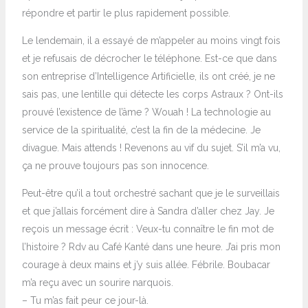
répondre et partir le plus rapidement possible.
Le lendemain, il a essayé de m’appeler au moins vingt fois
et je refusais de décrocher le téléphone. Est-ce que dans
son entreprise d’Intelligence Artificielle, ils ont créé, je ne
sais pas, une lentille qui détecte les corps Astraux ? Ont-ils
prouvé l’existence de l’âme ? Wouah ! La technologie au
service de la spiritualité, c’est la fin de la médecine. Je
divague. Mais attends ! Revenons au vif du sujet. S’il m’a vu,
ça ne prouve toujours pas son innocence.
Peut-être qu’il a tout orchestré sachant que je le surveillais
et que j’allais forcément dire à Sandra d’aller chez Jay. Je
reçois un message écrit : Veux-tu connaître le fin mot de
l’histoire ? Rdv au Café Kanté dans une heure. J’ai pris mon
courage à deux mains et j’y suis allée. Fébrile. Boubacar
m’a reçu avec un sourire narquois.
– Tu m’as fait peur ce jour-là.