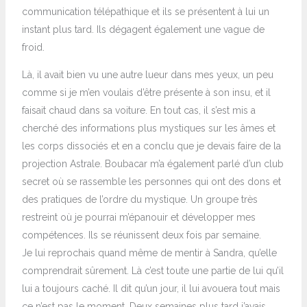
communication télépathique et ils se présentent à lui un
instant plus tard. Ils dégagent également une vague de
froid.
Là, il avait bien vu une autre lueur dans mes yeux, un peu
comme si je m’en voulais d’être présente à son insu, et il
faisait chaud dans sa voiture. En tout cas, il s’est mis a
cherché des informations plus mystiques sur les âmes et
les corps dissociés et en a conclu que je devais faire de la
projection Astrale. Boubacar m’a également parlé d’un club
secret où se rassemble les personnes qui ont des dons et
des pratiques de l’ordre du mystique. Un groupe très
restreint où je pourrai m’épanouir et développer mes
compétences. Ils se réunissent deux fois par semaine.
Je lui reprochais quand même de mentir à Sandra, qu’elle
comprendrait sûrement. Là c’est toute une partie de lui qu’il
lui a toujours caché. Il dit qu’un jour, il lui avouera tout mais
ce n’est pas le moment. Deux semaines plus tard j’avais