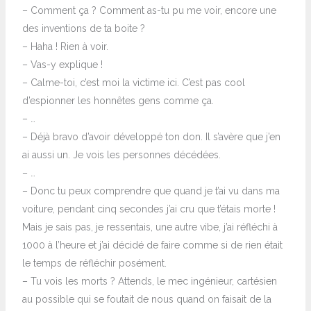
– Comment ça ? Comment as-tu pu me voir, encore une
des inventions de ta boite ?
– Haha ! Rien à voir.
– Vas-y explique !
– Calme-toi, c’est moi la victime ici. C’est pas cool
d’espionner les honnêtes gens comme ça.
– …
– Déjà bravo d’avoir développé ton don. Il s’avère que j’en
ai aussi un. Je vois les personnes décédées.
– …
– Donc tu peux comprendre que quand je t’ai vu dans ma
voiture, pendant cinq secondes j’ai cru que t’étais morte !
Mais je sais pas, je ressentais, une autre vibe, j’ai réfléchi à
1000 à l’heure et j’ai décidé de faire comme si de rien était
le temps de réfléchir posément.
– Tu vois les morts ? Attends, le mec ingénieur, cartésien
au possible qui se foutait de nous quand on faisait de la