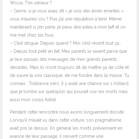
Wicca. T’es sérieux ?
– Genre, si je vous avais dit « je vois des âmes errantes »,
vous m’auriez cru ? Puis j’ai une réputation à tenir. Même
maintenant si j’en parle, je peux dire adieu à mon taff et on
me met chez les fous.
– C’est dingue. Depuis quand ? Moi c’est récent tout ça…
– Depuis tout petit en fait. Mes parents le savent parce que
je leur passais des messages de mes grands-parents
décédés. Mais ils m’ont toujours dit de mettre ça de côté et
de suivre la voix classique, de me fondre dans la masse. Tu
connais : Tolérance zéro. Il y avait une chance sur 1 milliard
que je tombe sur quelqu’un qui pouvait voir les morts mais
aussi mon corps Astral.
Pendant cette rencontre nous avons longuement discuté.
Lorsqu’il m’avait vu dans cette voiture, son pragmatisme
avait pris le dessus. En général les morts préviennent en
avance de leur passage, il ressent comme une